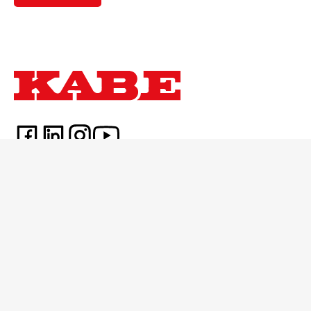
Köpa ny KABE
KABE
Hitta din KABE
Vi är KABE
Husbilar
Bolagsinformation
Husvagnar
Karriär
Van
GDPR
Prislistor husbil
360-visning