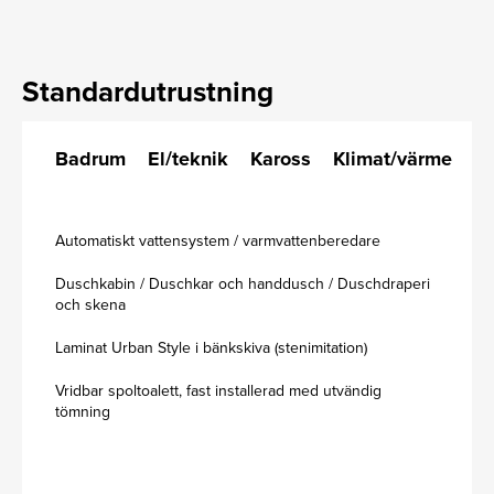
Standardutrustning
Badrum
El/teknik
Kaross
Klimat/värme
K
Automatiskt vattensystem / varmvattenberedare
Duschkabin / Duschkar och handdusch / Duschdraperi
och skena
Laminat Urban Style i bänkskiva (stenimitation)
Vridbar spoltoalett, fast installerad med utvändig
tömning