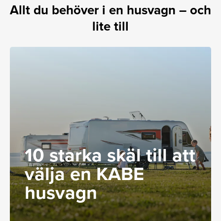
Allt du behöver i en husvagn – och
lite till
10 starka skäl till att
välja en KABE
husvagn