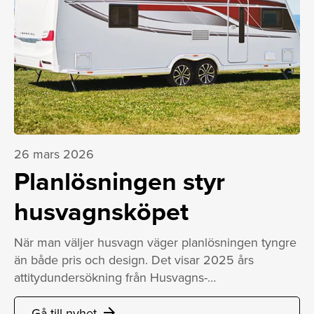
26 mars 2026
Planlösningen styr
husvagnsköpet
När man väljer husvagn väger planlösningen tyngre
än både pris och design. Det visar 2025 års
attitydundersökning från Husvagns-…
Gå till nyhet
arrow_forward