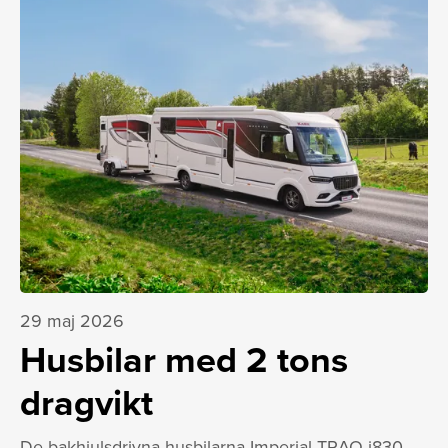
29 maj 2026
Husbilar med 2 tons
dragvikt
De bakhjulsdrivna husbilarna Imperial TRAQ i830