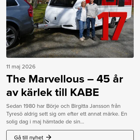
11 maj 2026
The Marvellous – 45 år
av kärlek till KABE
Sedan 1980 har Börje och Birgitta Jansson från
Tyresö aldrig sett sig om efter ett annat märke. En
solig dag i maj hämtade de sin…
Gå till nyhet
arrow_forward