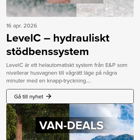
16 apr. 2026
LevelC – hydrauliskt
stödbenssystem
LevelC är ett helautomatiskt system från E&P som
nivellerar husvagnen till vågrätt läge på några
minuter med en knapp-tryckning.…
Gå till nyhet
arrow_forward