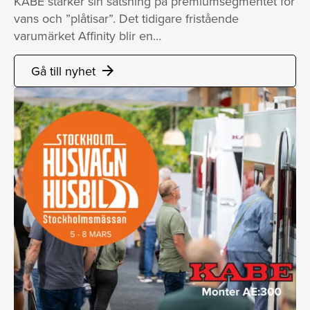
KABE stärker sin satsning på premiumsegmentet för
vans och ”plåtisar”. Det tidigare fristående
varumärket Affinity blir en…
Gå till nyhet
arrow_forward