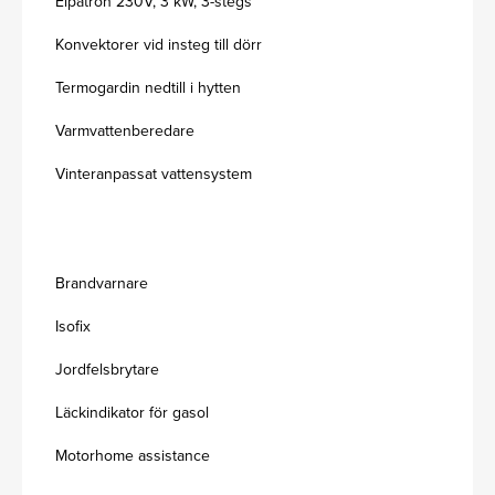
Elpatron 230V, 3 kW, 3-stegs
Konvektorer vid insteg till dörr
Termogardin nedtill i hytten
Varmvattenberedare
Vinteranpassat vattensystem
Brandvarnare
Isofix
Jordfelsbrytare
Läckindikator för gasol
Motorhome assistance