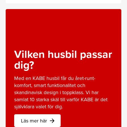
Vilken husbil passar
dig?
Med en KABE husbil får du året-runt-
komfort, smart funktionalitet och
skandinavisk design i toppklass. Vi har
samlat 10 starka skäl till varför KABE är det
självklara valet för dig.
Läs mer här
arrow_forward