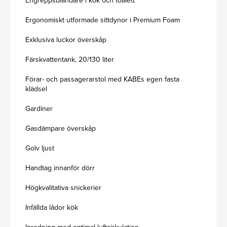
Engreppsblandare i kök och toalett
Ergonomiskt utformade sittdynor i Premium Foam
Exklusiva luckor överskåp
Färskvattentank, 20/130 liter
Förar- och passagerarstol med KABEs egen fasta
klädsel
Gardiner
Gasdämpare överskåp
Golv ljust
Handtag innanför dörr
Högkvalitativa snickerier
Infällda lådor kök