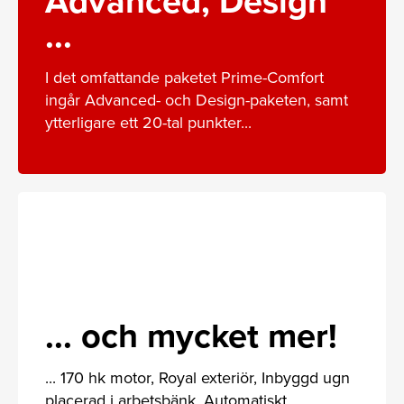
Advanced, Design
...
I det omfattande paketet Prime-Comfort
ingår Advanced- och Design-paketen, samt
ytterligare ett 20-tal punkter...
... och mycket mer!
... 170 hk motor, Royal exteriör, Inbyggd ugn
placerad i arbetsbänk, Automatiskt