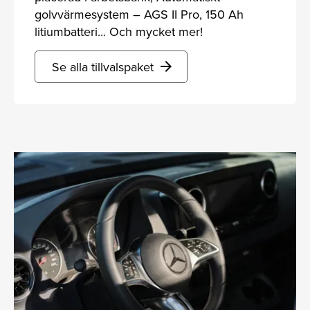
golvvärmesystem – AGS II Pro, 150 Ah
litiumbatteri... Och mycket mer!
Se alla tillvalspaket
arrow_forward