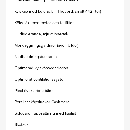
Inredning med optimal luftcirkulation
Kylskåp med köldfack – Thetford, smalt (142 liter)
Köksfläkt med motor och fettfilter
Ljudisolerande, mjukt innertak
Mörkläggningsgardiner (även bildel)
Nedbäddningsbar soffa
Optimerad kylskåpsventilation
Optimerat ventilationssystem
Plexi över arbetsbänk
Porslinsskåpsluckor Cashmere
Sidogardinuppsättning med ljuslist
Skofack