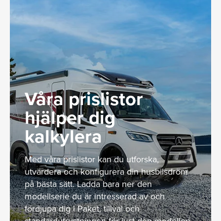
Våra prislistor
hjälper dig
kalkylera
Med våra prislistor kan du utforska,
utvärdera och konfigurera din husbilsdröm
på bästa sätt. Ladda bara ner den
modellserie du är intresserad av och
fördjupa dig i Paket, tillval och
standardutrustningen för just den modellen