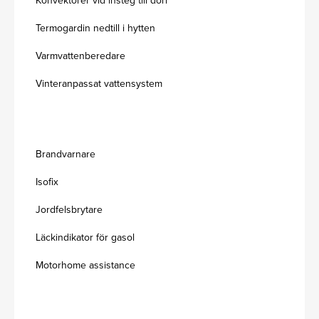
Konvektorer vid insteg till dörr
Termogardin nedtill i hytten
Varmvattenberedare
Vinteranpassat vattensystem
Brandvarnare
Isofix
Jordfelsbrytare
Läckindikator för gasol
Motorhome assistance