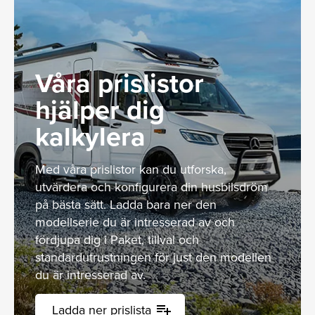
Våra prislistor
hjälper dig
kalkylera
Med våra prislistor kan du utforska,
utvärdera och konfigurera din husbilsdröm
på bästa sätt. Ladda bara ner den
modellserie du är intresserad av och
fördjupa dig i Paket, tillval och
standardutrustningen för just den modellen
du är intresserad av.
Ladda ner prislista
playlist_add