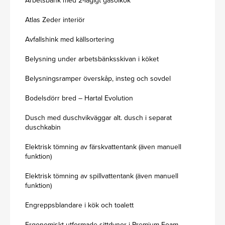
Arbetsbänk med 2-lågigt gasolkök
Atlas Zeder interiör
Avfallshink med källsortering
Belysning under arbetsbänksskivan i köket
Belysningsramper överskåp, insteg och sovdel
Bodelsdörr bred – Hartal Evolution
Dusch med duschvikväggar alt. dusch i separat
duschkabin
Elektrisk tömning av färskvattentank (även manuell
funktion)
Elektrisk tömning av spillvattentank (även manuell
funktion)
Engreppsblandare i kök och toalett
Ergonomiskt utformade sittdynor i Premium Foam