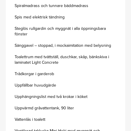
Spiralmadrass och tunnare bäddmadrass
Spis med elektrisk tändning
Steglös rullgardin och myggnät i alla öppningsbara
fönster
Sänggavel – stoppad, i mockaimitation med belysning
Toalettrum med tvättställ, duschkar, skåp, bänkskiva i
laminatet Light Concrete
Trådkorgar i garderob
Uppfällbar huvudgärde
Upphängningslist med två krokar i köket
Uppvärmd gråvattentank, 90 liter
Vattenlås i toalett
Ventilerad taklucka Mini Heki med myggnät och