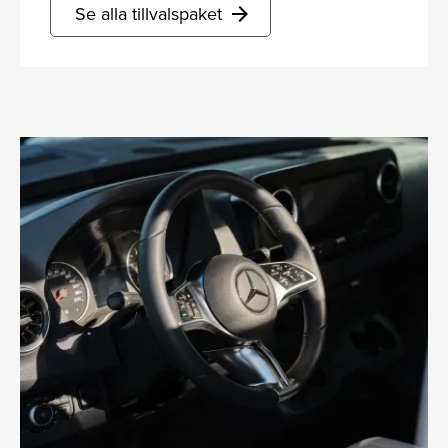
Se alla tillvalspaket
arrow_forward