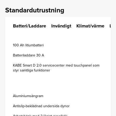
Standardutrustning
Batteri/Laddare
Invändigt
Klimat/värme
La
100 Ah litiumbatteri
Batteriladdare 30 A
KABE Smart D 2.0 servicecenter med touchpanel som
styr samtliga funktioner
Aluminiumsängram
Antislip-beklädnad undersida dynor