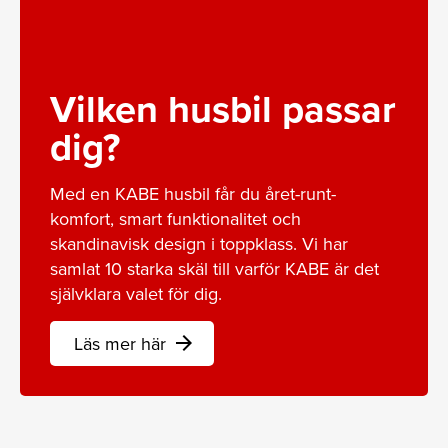
Vilken husbil passar
dig?
Med en KABE husbil får du året-runt-
komfort, smart funktionalitet och
skandinavisk design i toppklass. Vi har
samlat 10 starka skäl till varför KABE är det
självklara valet för dig.
Läs mer här
arrow_forward