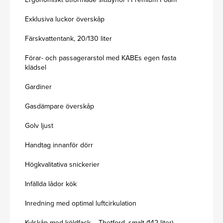
Exklusiva luckor överskåp
Färskvattentank, 20/130 liter
Förar- och passagerarstol med KABEs egen fasta
klädsel
Gardiner
Gasdämpare överskåp
Golv ljust
Handtag innanför dörr
Högkvalitativa snickerier
Infällda lådor kök
Inredning med optimal luftcirkulation
Kylskåp med köldfack – Thetford, smalt (142 liter)