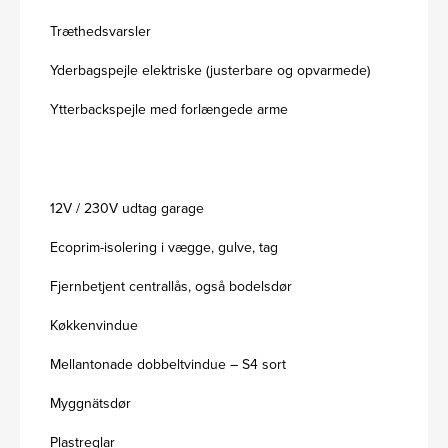
Træthedsvarsler
Yderbagspejle elektriske (justerbare og opvarmede)
Ytterbackspejle med forlængede arme
12V / 230V udtag garage
Ecoprim-isolering i vægge, gulve, tag
Fjernbetjent centrallås, også bodelsdør
Køkkenvindue
Mellantonade dobbeltvindue – S4 sort
Myggnätsdør
Plastreglar