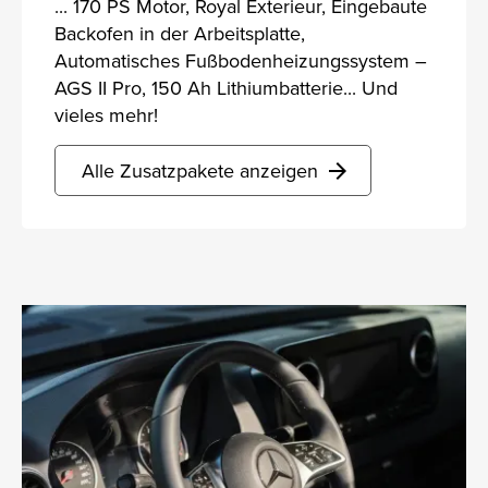
... 170 PS Motor, Royal Exterieur, Eingebaute
Backofen in der Arbeitsplatte,
Automatisches Fußbodenheizungssystem –
AGS II Pro, 150 Ah Lithiumbatterie... Und
vieles mehr!
Alle Zusatzpakete anzeigen
arrow_forward