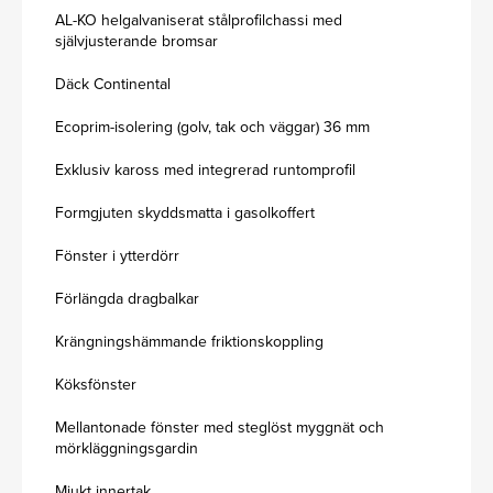
AL-KO helgalvaniserat stålprofilchassi med
självjusterande bromsar
Däck Continental
Ecoprim-isolering (golv, tak och väggar) 36 mm
Exklusiv kaross med integrerad runtomprofil
Formgjuten skyddsmatta i gasolkoffert
Fönster i ytterdörr
Förlängda dragbalkar
Krängningshämmande friktionskoppling
Köksfönster
Mellantonade fönster med steglöst myggnät och
mörkläggningsgardin
Mjukt innertak