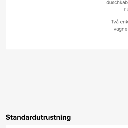
duschkabi
h
Två enk
vagnen
Standardutrustning