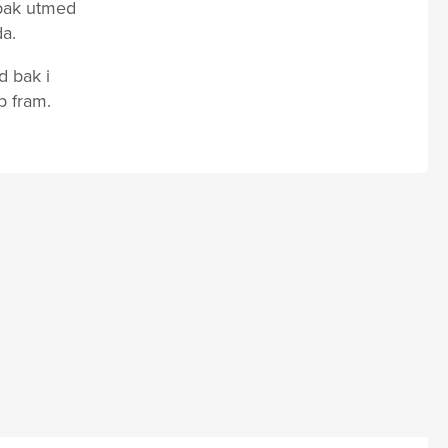
 bak utmed
a.
d bak i
p fram.