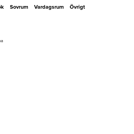
ök
Sovrum
Vardagsrum
Övrigt
na