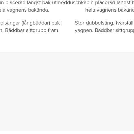
n placerad längst bak utmed
duschkabin placerad längst
ela vagnens bakända.
hela vagnens bakänd
elsängar (långbäddar) bak i
Stor dubbelsäng, tvärställ
. Bäddbar sittgrupp fram.
vagnen. Bäddbar sittgrup