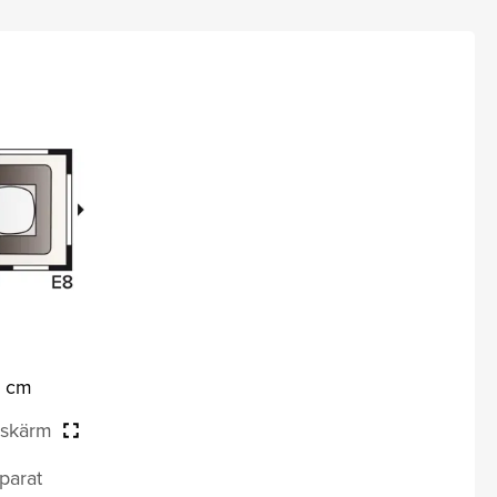
8 cm
llskärm
parat