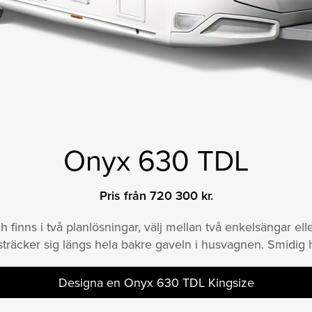
Onyx 630 TDL
Pris från 720 300 kr.
finns i två planlösningar, välj mellan två enkelsängar ell
äcker sig längs hela bakre gaveln i husvagnen. Smidig 
Designa en Onyx 630 TDL Kingsize