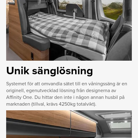
Unik sänglösning
Systemet för att omvandla sätet till en våningssäng är en
originell, egenutvecklad lösning från designerna av
Affinity One. Du hittar den inte i någon annan husbil på
marknaden (tillval, krävs 4250kg totalvikt).