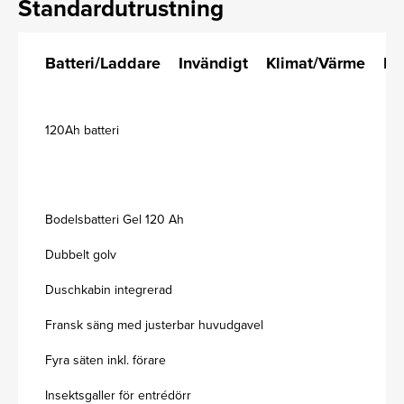
Standardutrustning
Batteri/Laddare
Invändigt
Klimat/Värme
Lj
120Ah batteri
Bodelsbatteri Gel 120 Ah
Dubbelt golv
Duschkabin integrerad
Fransk säng med justerbar huvudgavel
Fyra säten inkl. förare
Insektsgaller för entrédörr