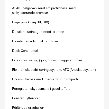
AL-KO helgalvaniserat stålprofilchassi med
självjusterande bromsar
Bagagelucka (ej B8, B10)
Dekaler i luftintagen nedtill fronten
Dekaler på sidan bak och fram
Däck Continental
Ecoprim-isolering (golv, tak och väggar) 36 mm
Elektroniskt stabiliseringssystem, ATC (Antisladdsystem)
Exklusiv kaross med integrerad runtomprofil
Formgjuten skyddsmatta i gasolkoffert
Fönster i ytterdörr
Förlängda dragbalkar