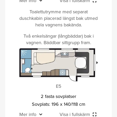
Mer info
Visa i fullskärm
Toalettutrymme med separat
duschkabin placerad längst bak utmed
hela vagnens bakända.
Två enkelsängar (långbäddar) bak i
vagnen. Bäddbar sittgrupp fram.
E5
2 fasta sovplatser
Sovplats: 196 x 140/118 cm
Mer info
Visa i fullskärm