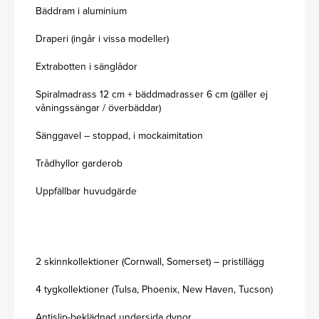
Bäddram i aluminium
Draperi (ingår i vissa modeller)
Extrabotten i sänglådor
Spiralmadrass 12 cm + bäddmadrasser 6 cm (gäller ej
våningssängar / överbäddar)
Sänggavel – stoppad, i mockaimitation
Trådhyllor garderob
Uppfällbar huvudgärde
2 skinnkollektioner (Cornwall, Somerset) – pristillägg
4 tygkollektioner (Tulsa, Phoenix, New Haven, Tucson)
Antislip-beklädnad undersida dynor