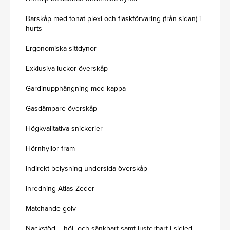
Barskåp med tonat plexi och flaskförvaring (från sidan) i
hurts
Ergonomiska sittdynor
Exklusiva luckor överskåp
Gardinupphängning med kappa
Gasdämpare överskåp
Högkvalitativa snickerier
Hörnhyllor fram
Indirekt belysning undersida överskåp
Inredning Atlas Zeder
Matchande golv
Nackstöd – höj- och sänkbart samt justerbart i sidled