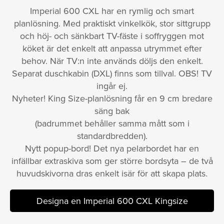
Imperial 600 CXL har en rymlig och smart
planlösning. Med praktiskt vinkelkök, stor sittgrupp
och höj- och sänkbart TV-fäste i soffryggen mot
köket är det enkelt att anpassa utrymmet efter
behov. När TV:n inte används döljs den enkelt.
Separat duschkabin (DXL) finns som tillval. OBS! TV
ingår ej.
Nyheter! King Size-planlösning får en 9 cm bredare
säng bak
(badrummet behåller samma mått som i
standardbredden).
Nytt popup-bord! Det nya pelarbordet har en
infällbar extraskiva som ger större bordsyta – de två
huvudskivorna dras enkelt isär för att skapa plats.
Designa en Imperial 600 CXL Kingsize