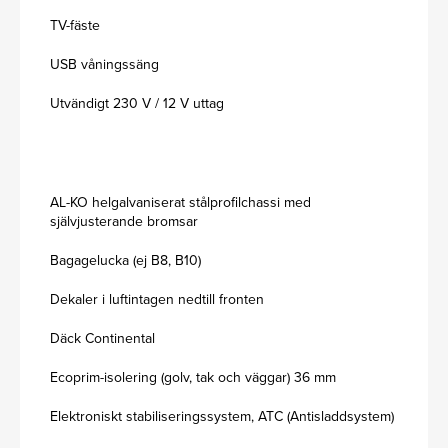
TV-fäste
USB våningssäng
Utvändigt 230 V / 12 V uttag
AL-KO helgalvaniserat stålprofilchassi med
självjusterande bromsar
Bagagelucka (ej B8, B10)
Dekaler i luftintagen nedtill fronten
Däck Continental
Ecoprim-isolering (golv, tak och väggar) 36 mm
Elektroniskt stabiliseringssystem, ATC (Antisladdsystem)