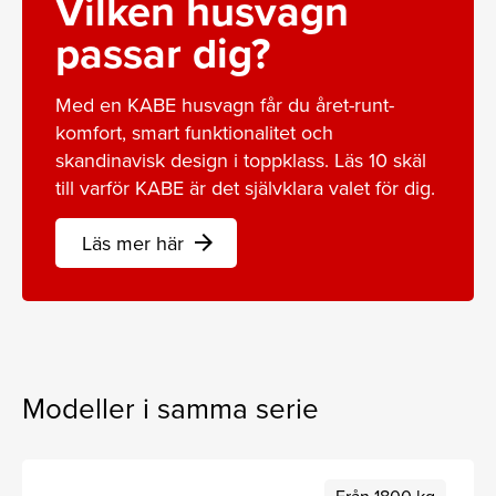
Vilken husvagn
passar dig?
Med en KABE husvagn får du året-runt-
komfort, smart funktionalitet och
skandinavisk design i toppklass. Läs 10 skäl
till varför KABE är det självklara valet för dig.
Läs mer här
arrow_forward
Modeller i samma serie
Från 1800 kg