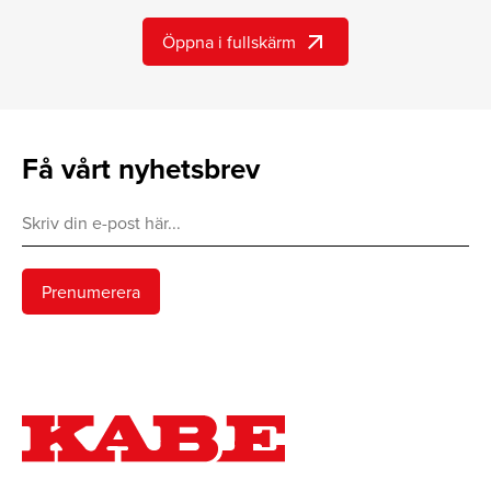
arrow_outward
Öppna i fullskärm
Få vårt nyhetsbrev