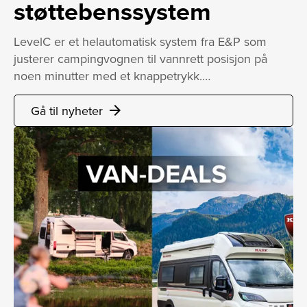
støttebenssystem
LevelC er et helautomatisk system fra E&P som
justerer campingvognen til vannrett posisjon på
noen minutter med et knappetrykk.…
Gå til nyheter
arrow_forward