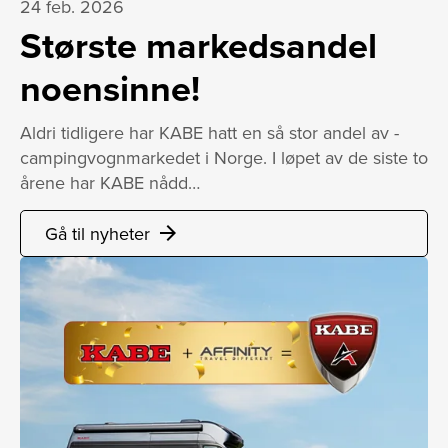
24 feb. 2026
Største markedsandel
noensinne!
Aldri tidligere har KABE hatt en så stor andel av ­
campingvognmarkedet i Norge. I løpet av de siste to
årene har KABE nådd…
Gå til nyheter
arrow_forward