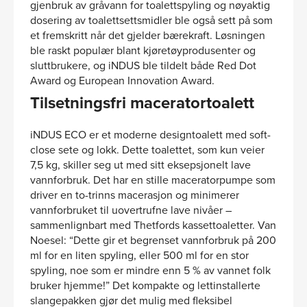
gjenbruk av gråvann for toalettspyling og nøyaktig
dosering av toalettsettsmidler ble også sett på som
et fremskritt når det gjelder bærekraft. Løsningen
ble raskt populær blant kjøretøyprodusenter og
sluttbrukere, og iNDUS ble tildelt både Red Dot
Award og European Innovation Award.
Tilsetningsfri maceratortoalett
iNDUS ECO er et moderne designtoalett med soft-
close sete og lokk. Dette toalettet, som kun veier
7,5 kg, skiller seg ut med sitt eksepsjonelt lave
vannforbruk. Det har en stille maceratorpumpe som
driver en to-trinns macerasjon og minimerer
vannforbruket til uovertrufne lave nivåer –
sammenlignbart med Thetfords kassettoaletter. Van
Noesel: “Dette gir et begrenset vannforbruk på 200
ml for en liten spyling, eller 500 ml for en stor
spyling, noe som er mindre enn 5 % av vannet folk
bruker hjemme!” Det kompakte og lettinstallerte
slangepakken gjør det mulig med fleksibel