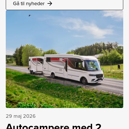
Gå til nyheder
arrow_forward
29 maj 2026
Autocampere med 2