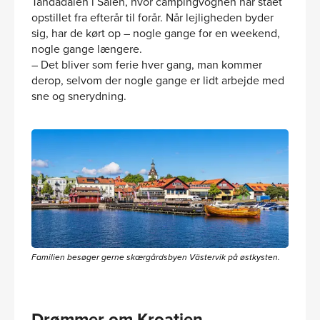
Tandådalen i Sälen, hvor campingvognen har stået
opstillet fra efterår til forår. Når lejligheden byder
sig, har de kørt op – nogle gange for en weekend,
nogle gange længere.
– Det bliver som ferie hver gang, man kommer
derop, selvom der nogle gange er lidt arbejde med
sne og snerydning.
Familien besøger gerne skærgårdsbyen Västervik på østkysten.
Drømmer om Kroatien