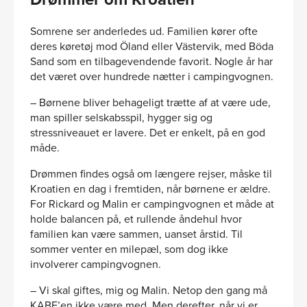
Somrene ser anderledes ud. Familien kører ofte
deres køretøj mod Öland eller Västervik, med Böda
Sand som en tilbagevendende favorit. Nogle år har
det været over hundrede nætter i campingvognen.
– Børnene bliver behageligt trætte af at være ude,
man spiller selskabsspil, hygger sig og
stressniveauet er lavere. Det er enkelt, på en god
måde.
Drømmen findes også om længere rejser, måske til
Kroatien en dag i fremtiden, når børnene er ældre.
For Rickard og Malin er campingvognen et måde at
holde balancen på, et rullende åndehul hvor
familien kan være sammen, uanset årstid. Til
sommer venter en milepæl, som dog ikke
involverer campingvognen.
– Vi skal giftes, mig og Malin. Netop den gang må
KABE’en ikke være med. Men derefter, når vi er