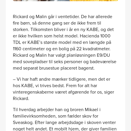
Rickard og Malin går i ventetider. De har allerede
fire børn, så denne gang ser de ikke frem til
storken. Tilkomsten bliver i år en ny KABE, og det
er ikke hvilken som helst model. Hacienda 1000
TDL er KABE’s største model med en længde på
1160 centimeter og en bolig på 22 kvadratmeter.
Rickard og Malin har valgt planløsningen E9/DU
med sovepladser til seks personer og badeværelse
med separat brusestue placeret bagerst.
– Vi har haft andre mærker tidligere, men det er
hos KABE, vi trives bedst. Frem for alt har
vinteregenskaberne været afgørende for os, siger
Rickard.
Til hverdag arbejder han og broren Mikael i
familievirksomheden, som fælder skov for
Sveaskog. Efter lange arbejdsdage i skoven venter
noget helt andet. Et mobilt hjem, der giver familien