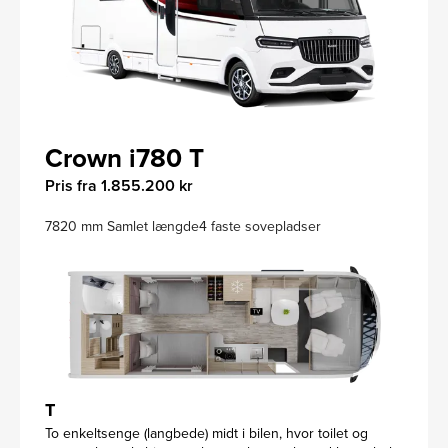
Crown i780 T
Pris fra 1.855.200 kr
7820 mm Samlet længde
4 faste sovepladser
T
To enkeltsenge (langbede) midt i bilen, hvor toilet og