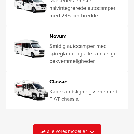
Markedets eneste
halvintegrerede autocamper
med 245 cm bredde.
Novum
Smidig autocamper med
køreglæde og alle tænkelige
bekvemmeligheder.
Classic
Kabe's indstigningsserie med
FIAT chassis.
arrow_downward
Se alle vores modeller