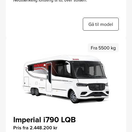
Nedsænkelig loftseng til to, over sofaen.
Gå til model
Fra 5500 kg
Imperial i790 LQB
Pris fra 2.448.200 kr