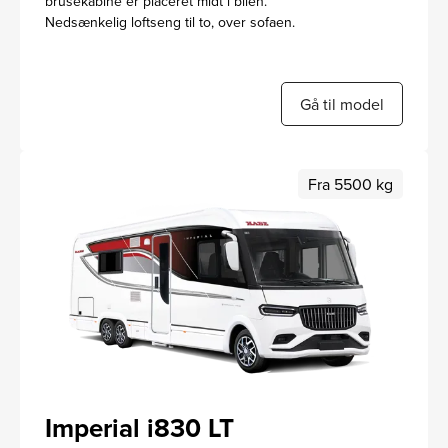
brusekabine er placeret midt i bilen.
Nedsænkelig loftseng til to, over sofaen.
Gå til model
Fra 5500 kg
Imperial i830 LT