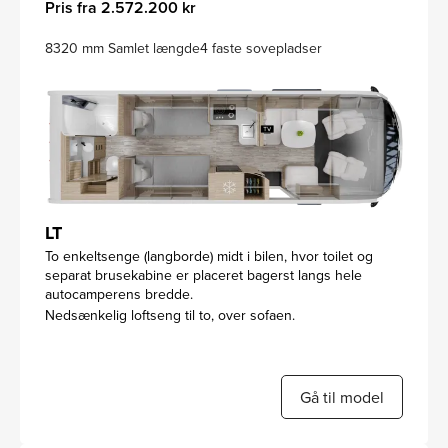
Pris fra 2.572.200 kr
8320 mm Samlet længde
4 faste sovepladser
LT
To enkeltsenge (langborde) midt i bilen, hvor toilet og
separat brusekabine er placeret bagerst langs hele
autocamperens bredde.
Nedsænkelig loftseng til to, over sofaen.
Gå til model