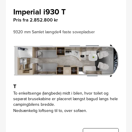
Imperial i930 T
Pris fra 2.852.800 kr
9320 mm Samlet længde
4 faste sovepladser
T
To enkeltsenge (langbede) midt i bilen, hvor toilet og
separat brusekabine er placeret længst bagud langs hele
campingbilens bredde.
Nedsænkelig loftseng til to, over sofaen.