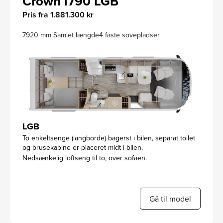
Crown i790 LGB
Pris fra 1.881.300 kr
7920 mm Samlet længde
4 faste sovepladser
LGB
To enkeltsenge (langborde) bagerst i bilen, separat toilet
og brusekabine er placeret midt i bilen.
Nedsænkelig loftseng til to, over sofaen.
Gå til model