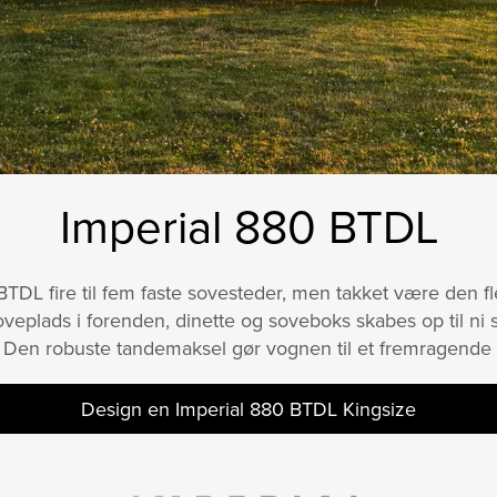
Imperial 880 BTDL
BTDL fire til fem faste sovesteder, men takket være den 
veplads i forenden, dinette og soveboks skabes op til ni so
. Den robuste tandemaksel gør vognen til et fremragende 
Design en Imperial 880 BTDL Kingsize