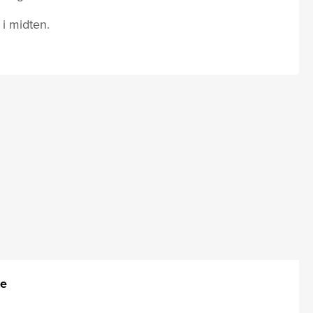
 i midten.
ue