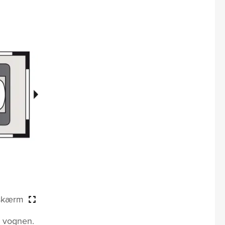
 skærm
e vognen.