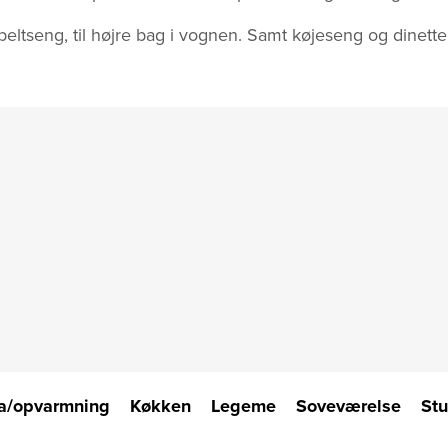
eltseng, til højre bag i vognen. Samt køjeseng og dinette
a/opvarmning
Køkken
Legeme
Soveværelse
St