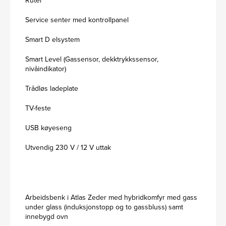
Ruter
Service senter med kontrollpanel
Smart D elsystem
Smart Level (Gassensor, dekktrykkssensor,
nivåindikator)
Trådløs ladeplate
TV-feste
USB køyeseng
Utvendig 230 V / 12 V uttak
Arbeidsbenk i Atlas Zeder med hybridkomfyr med gass
under glass (induksjonstopp og to gassbluss) samt
innebygd ovn