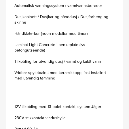
Automatisk vanningssystem / varmtvannsbereder
Dusjkabinett / Dusjkar og hånddusj / Dusjforheng og
skinne
Håndkletørker (noen modeller med timer)
Laminat Light Concrete i benkeplate (lys
betongutseende)
Tilkobling for utvendig dusj / varmt og kaldt vann
Vridbar spyletoalett med keramikkopp, fast installert
med utvendig tømming
12V-tilkobling med 13-polet kontakt, system Jäger
230V stikkontakt vindushylle