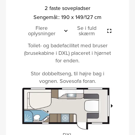
2 faste sovepladser
Sengemål:: 190 x 149/127 cm
Flere
Se i fuld
oplysninger
skærm
Toilet- og badefacilitet med bruser
(brusekabine i DXL) placeret i hjørnet
for enden.
Stor dobbeltseng, til højre bag i
vognen. Sovesofa foran.
DXL