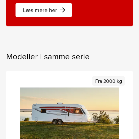
Læs mere her
arrow_forward
Modeller i samme serie
Fra 2000 kg