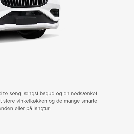
n­size seng længst bagud og en nedsænket
et store vinkelkøkken og de mange smarte
nden eller på langtur.