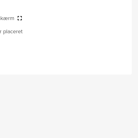
 skærm
r placeret