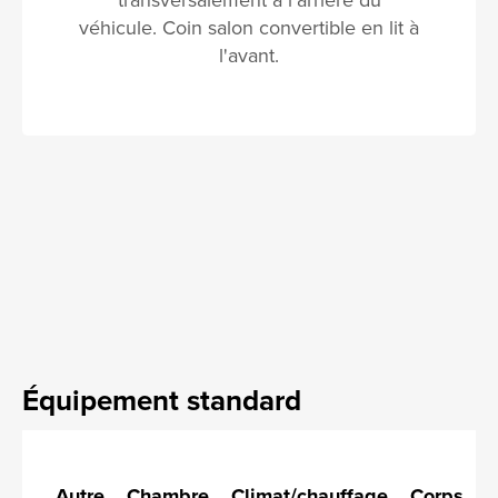
véhicule. Coin salon convertible en lit à
l'avant.
Équipement standard
Autre
Chambre
Climat/chauffage
Corps
C