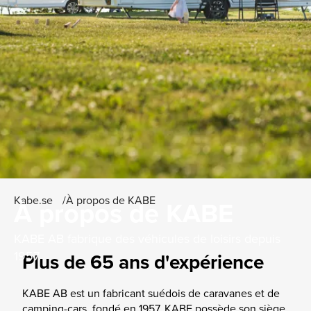
Kabe.se
À propos de KABE
À propos de KABE
KABE AB fabrique des véhicules de loisirs depuis
1957.
Plus de 65 ans d'expérience
KABE AB est un fabricant suédois de caravanes et de
camping-cars, fondé en 1957. KABE possède son siège