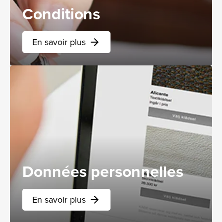
Conditions
En savoir plus
arrow_forward
Données personnelles
En savoir plus
arrow_forward