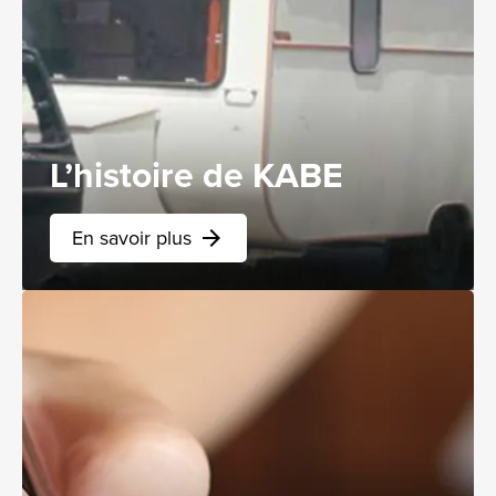
L’histoire de KABE
En savoir plus
arrow_forward