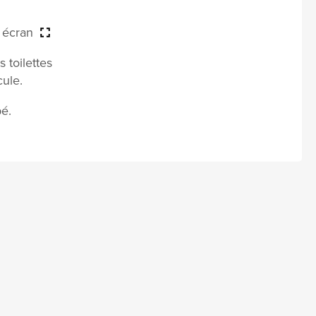
n écran
s toilettes
ule.
é.