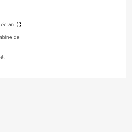
n écran
cabine de
é.