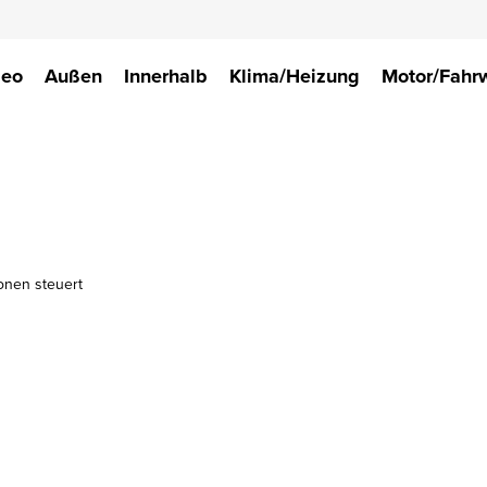
deo
Außen
Innerhalb
Klima/Heizung
Motor/Fahr
onen steuert