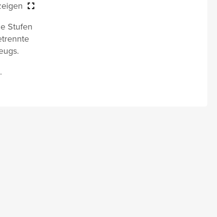
zeigen
ge Stufen
etrennte
eugs.
.