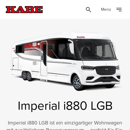
Menü
Imperial i880 LGB
Imperial i880 LGB ist ein einzigartiger Wohnwagen
mit zusätzlichem Bewegungsraum – perfekt für Sie,