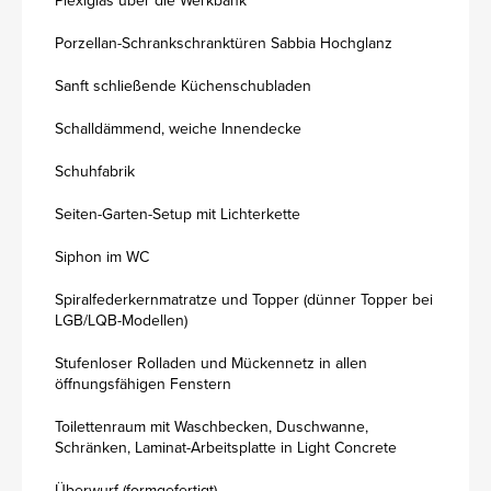
Plexiglas über die Werkbank
Porzellan-Schrankschranktüren Sabbia Hochglanz
Sanft schließende Küchenschubladen
Schalldämmend, weiche Innendecke
Schuhfabrik
Seiten-Garten-Setup mit Lichterkette
Siphon im WC
Spiralfederkernmatratze und Topper (dünner Topper bei
LGB/LQB-Modellen)
Stufenloser Rolladen und Mückennetz in allen
öffnungsfähigen Fenstern
Toilettenraum mit Waschbecken, Duschwanne,
Schränken, Laminat-Arbeitsplatte in Light Concrete
Überwurf (formgefertigt)