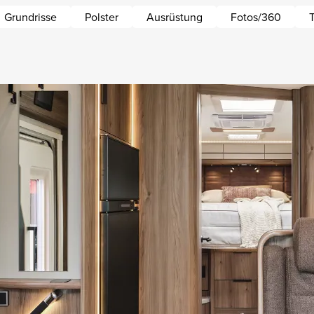
Grundrisse
Polster
Ausrüstung
Fotos/360
T