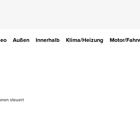
deo
Außen
Innerhalb
Klima/Heizung
Motor/Fahr
onen steuert