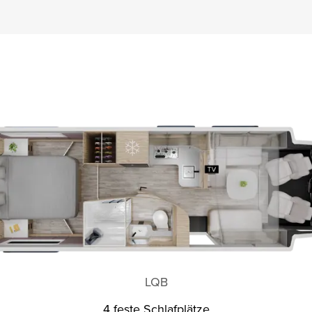
LQB
4 feste Schlafplätze