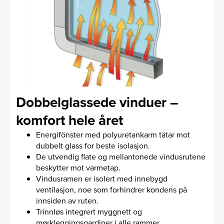
Dobbelglassede vinduer –
komfort hele året
Energifönster med polyuretankarm tätar mot
dubbelt glass for beste isolasjon.
De utvendig flate og mellantonede vindus­rutene
beskytter mot varmetap.
Vindusramen er isolert med innebygd
ventilasjon, noe som forhindrer kondens på
innsiden av ruten.
Trinnløs integrert myggnett og
mørkleggingsgardiner i alle rammer.