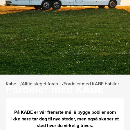
Kabe
Alltid steget foran
Fordeler med KABE bobiler
Fordeler med KABE
campingvogner
På KABE er vår fremste mål å bygge bobiler som
ikke bare tar deg til nye steder, men også skaper et
sted hvor du virkelig trives.