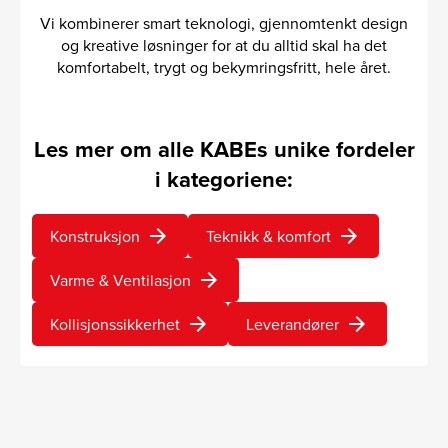
Vi kombinerer smart teknologi, gjennomtenkt design
og kreative løsninger for at du alltid skal ha det
komfortabelt, trygt og bekymringsfritt, hele året.
Les mer om alle KABEs unike fordeler
i kategoriene:
arrow_forward
arrow_forward
Konstruksjon
Teknikk & komfort
arrow_forward
Varme & Ventilasjon
arrow_forward
arrow_forward
Kollisjonssikkerhet
Leverandører