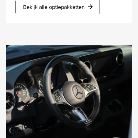
Bekijk alle optiepakketten
arrow_forward