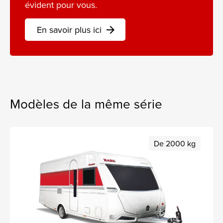
évident pour vous.
En savoir plus ici
arrow_forward
Modèles de la même série
De 2000 kg