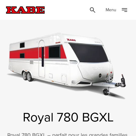
Menu
Royal 780 BGXL
Royal 780 BGXL – parfait pour les grandes familles.