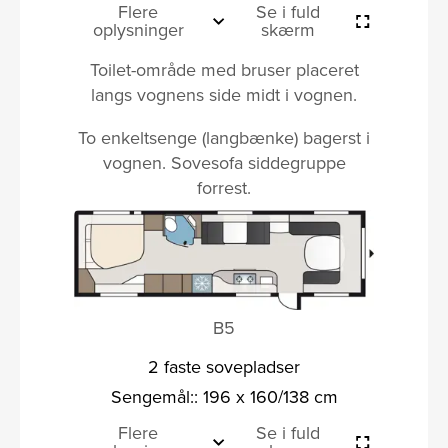
Flere
Se i fuld
oplysninger
skærm
Toilet-område med bruser placeret
langs vognens side midt i vognen.
To enkeltsenge (langbænke) bagerst i
vognen. Sovesofa siddegruppe
forrest.
B5
2 faste sovepladser
Sengemål:: 196 x 160/138 cm
Flere
Se i fuld