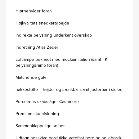
Hjørnehylder foran
Højkvalitets snedkerarbejde
Indirekte belysning underkant overskab
Indretning Atlas Zeder
Loftlampe beklædt med mockaimitation (samt FK
belysningsramp foran)
Matchende gulv
nakkestøtte – højde- og sænkbar samt justerbar i sidled
Porcelæns skabslåger Cashmere
Premium skumfyldning
Sammenklappelige sofaer
Udtagningsskive bord (ikke vægfast bord og søjlebord)