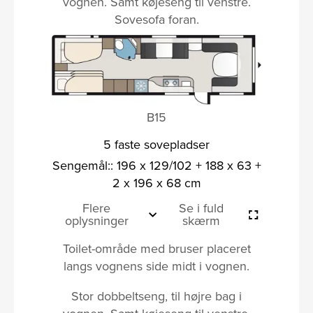
vognen. Samt køjeseng til venstre.
Sovesofa foran.
B15
5 faste sovepladser
Sengemål:: 196 x 129/102 + 188 x 63 +
2 x 196 x 68 cm
Flere
Se i fuld
oplysninger
skærm
Toilet-område med bruser placeret
langs vognens side midt i vognen.
Stor dobbeltseng, til højre bag i