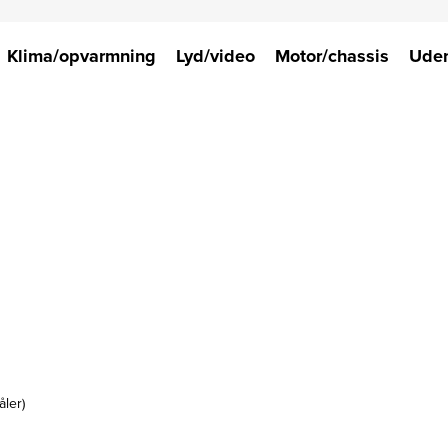
Klima/opvarmning
Lyd/video
Motor/chassis
Uden
ler)