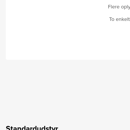
Flere opl
To enkelt
Standardudstyr