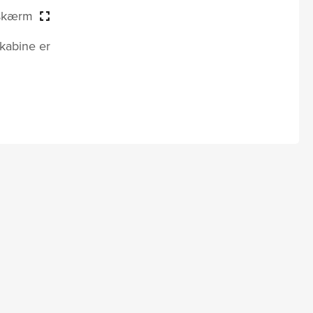
 skærm
ekabine er