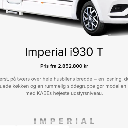
Imperial i930 T
Pris fra 2.852.800 kr
agerst, på tværs over hele husbilens bredde – en løsning,
ede køkken og en rummelig siddegruppe gør modellen til e
med KABEs højeste udstyrsniveau.