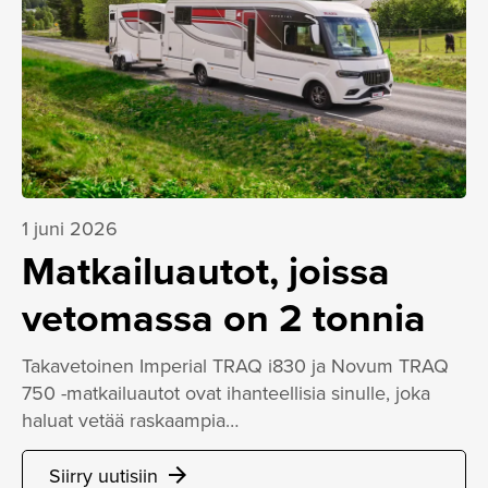
1 juni 2026
Matkailuautot, joissa
vetomassa on 2 tonnia
Takavetoinen Imperial TRAQ i830 ja Novum TRAQ
750 -matkailuautot ovat ihanteellisia sinulle, joka
haluat vetää raskaampia…
Siirry uutisiin
arrow_forward