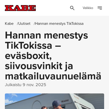
Valikko
Kabe
Uutiset
Hannan menestys TikTokissa
Hannan menestys
TikTokissa –
eväsboxit,
siivousvinkit ja
matkailuvaunuelämä
Julkaistu
9 nov. 2025