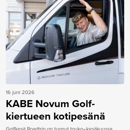
16 juni 2026
KABE Novum Golf-
kiertueen kotipesänä
Golfkesä Roadtrip on tuonut touko–kesäkuussa