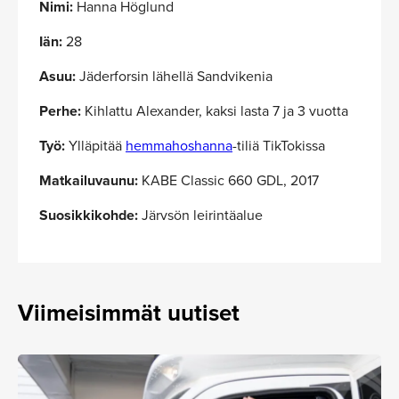
Nimi:
Hanna Höglund
Iän:
28
Asuu:
Jäderforsin lähellä Sandvikenia
Perhe:
Kihlattu Alexander, kaksi lasta 7 ja 3 vuotta
Työ:
Ylläpitää
hemmahoshanna
-tiliä TikTokissa
Matkailuvaunu:
KABE Classic 660 GDL, 2017
Suosikkikohde:
Järvsön leirintäalue
Viimeisimmät uutiset