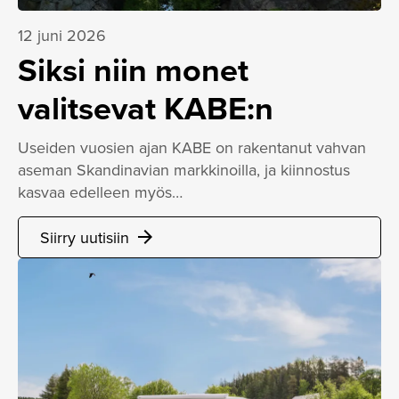
12 juni 2026
Siksi niin monet
valitsevat KABE:n
Useiden vuosien ajan KABE on rakentanut vahvan
aseman Skandinavian markkinoilla, ja kiinnostus
kasvaa edelleen myös…
Siirry uutisiin
arrow_forward