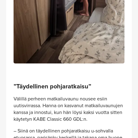
”Täydellinen pohjaratkaisu”
Välillä perheen matkailuvaunu nousee esiin
uutisvirrassa. Hanna on kasvanut matkailuvaunujen
kanssa ja innostui, kun hän löysi kaksi vuotta sitten
käytetyn KABE Classic 660 GDL:n.
– Siinä on täydellinen pohjaratkaisu u-sohvalla
etuosassa, parisänky keskellä ja takana oma huone