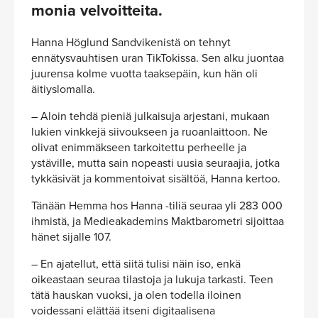
monia velvoitteita.
Hanna Höglund Sandvikenistä on tehnyt
ennätysvauhtisen uran TikTokissa. Sen alku juontaa
juurensa kolme vuotta taaksepäin, kun hän oli
äitiyslomalla.
– Aloin tehdä pieniä julkaisuja arjestani, mukaan
lukien vinkkejä siivoukseen ja ruoanlaittoon. Ne
olivat enimmäkseen tarkoitettu perheelle ja
ystäville, mutta sain nopeasti uusia seuraajia, jotka
tykkäsivät ja kommentoivat sisältöä, Hanna kertoo.
Tänään Hemma hos Hanna -tiliä seuraa yli 283 000
ihmistä, ja Medieakademins Maktbarometri sijoittaa
hänet sijalle 107.
– En ajatellut, että siitä tulisi näin iso, enkä
oikeastaan seuraa tilastoja ja lukuja tarkasti. Teen
tätä hauskan vuoksi, ja olen todella iloinen
voidessani elättää itseni digitaalisena