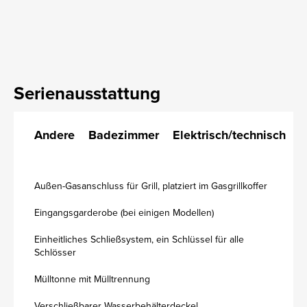
Serienausstattung
Andere
Badezimmer
Elektrisch/technisch
K
Außen-Gasanschluss für Grill, platziert im Gasgrillkoffer
Eingangsgarderobe (bei einigen Modellen)
Einheitliches Schließsystem, ein Schlüssel für alle
Schlösser
Mülltonne mit Mülltrennung
Verschließbarer Wasserbehälterdeckel