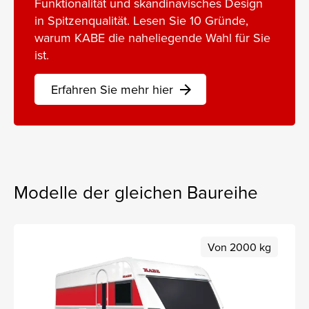
Funktionalität und skandinavisches Design
in Spitzenqualität. Lesen Sie 10 Gründe,
warum KABE die naheliegende Wahl für Sie
ist.
Erfahren Sie mehr hier
arrow_forward
Modelle der gleichen Baureihe
Von 2000 kg