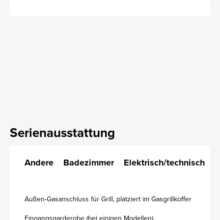
Serienausstattung
Andere
Badezimmer
Elektrisch/technisch
K
Außen-Gasanschluss für Grill, platziert im Gasgrillkoffer
Eingangsgarderobe (bei einigen Modellen)