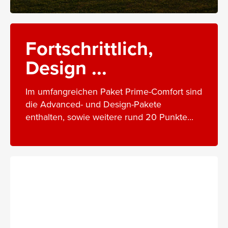
Fortschrittlich,
Design ...
Im umfangreichen Paket Prime-Comfort sind
die Advanced- und Design-Pakete
enthalten, sowie weitere rund 20 Punkte...