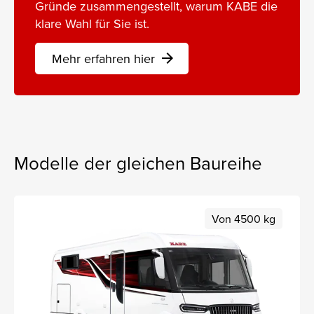
Gründe zusammengestellt, warum KABE die
klare Wahl für Sie ist.
Mehr erfahren hier
arrow_forward
Modelle der gleichen Baureihe
Von 4500 kg