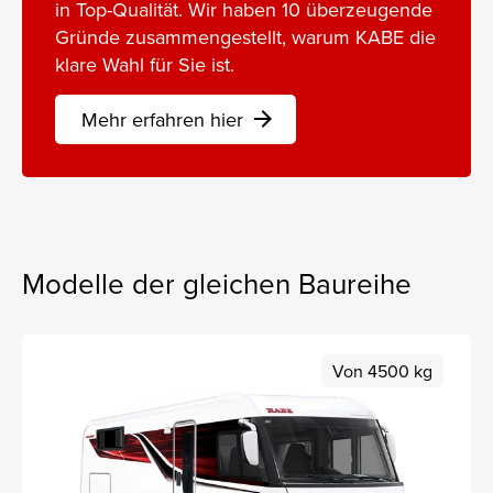
in Top-Qualität. Wir haben 10 überzeugende
Gründe zusammengestellt, warum KABE die
klare Wahl für Sie ist.
Mehr erfahren hier
arrow_forward
Modelle der gleichen Baureihe
Von 4500 kg