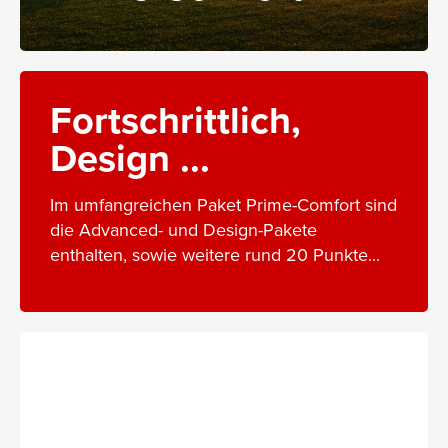
Fortschrittlich,
Design ...
Im umfangreichen Paket Prime-Comfort sind
die Advanced- und Design-Pakete
enthalten, sowie weitere rund 20 Punkte...