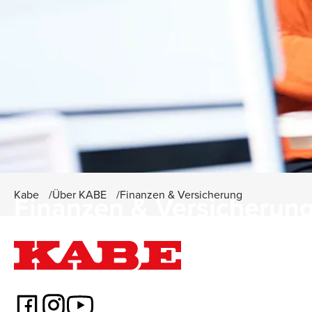
Kabe
Über KABE
Finanzen & Versicherung
Finanzen & Versicherun