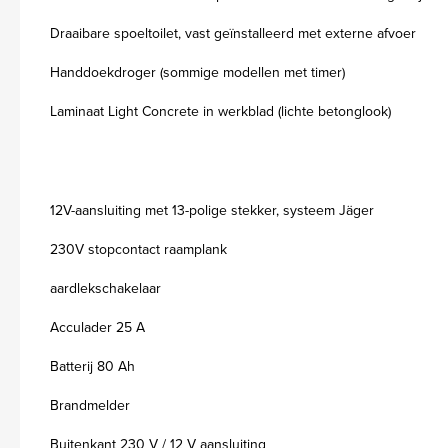
Draaibare spoeltoilet, vast geïnstalleerd met externe afvoer
Handdoekdroger (sommige modellen met timer)
Laminaat Light Concrete in werkblad (lichte betonglook)
12V-aansluiting met 13-polige stekker, systeem Jäger
230V stopcontact raamplank
aardlekschakelaar
Acculader 25 A
Batterij 80 Ah
Brandmelder
Buitenkant 230 V / 12 V aansluiting