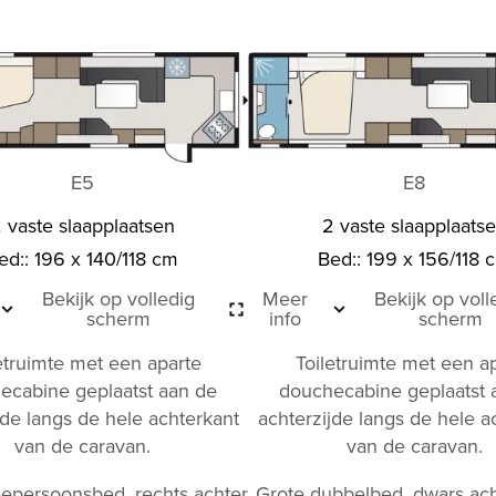
E5
E8
 vaste slaapplaatsen
2 vaste slaapplaats
ed:: 196 x 140/118 cm
Bed:: 199 x 156/118 
Bekijk op volledig
Meer
Bekijk op voll
scherm
info
scherm
etruimte met een aparte
Toiletruimte met een a
ecabine geplaatst aan de
douchecabine geplaatst 
jde langs de hele achterkant
achterzijde langs de hele a
van de caravan.
van de caravan.
epersoonsbed, rechts achter
Grote dubbelbed, dwars ach