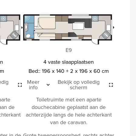
E9
en
4 vaste slaapplaatsen
cm
Bed:: 196 x 140 + 2 x 196 x 60 cm
edig
Meer
Bekijk op volledig
info
scherm
parte
Toiletruimte met een aparte
aan de
douchecabine geplaatst aan de
chterkant
achterzijde langs de hele achterkant
van de caravan.
ter in de
Grote tweepersoonsbed, rechts achter