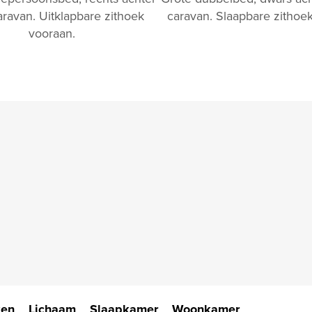
aravan. Uitklapbare zithoek
caravan. Slaapbare zithoek
vooraan.
ken
Lichaam
Slaapkamer
Woonkamer