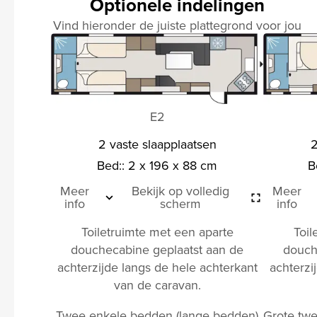
Optionele indelingen
Vind hieronder de juiste plattegrond voor jou
E2
2 vaste slaapplaatsen
2
Bed:: 2 x 196 x 88 cm
B
Meer
Bekijk op volledig
Meer
info
scherm
info
Toiletruimte met een aparte
Toil
douchecabine geplaatst aan de
douch
achterzijde langs de hele achterkant
achterzi
van de caravan.
Twee enkele bedden (lange bedden)
Grote twe