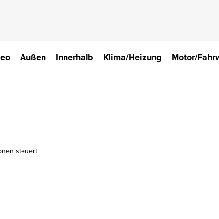
deo
Außen
Innerhalb
Klima/Heizung
Motor/Fahr
onen steuert