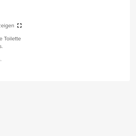
zeigen
 Toilette
s.
.