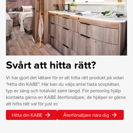
Svårt att hitta rätt?
Vi har gjort det lättare för er att hitta rätt produkt på sidan
"Hitta din KABE". Här kan du välja antal fasta sovplatser,
typ av säng och totalvikt samt längd. För personlig hjälp
kontakta gärna en KABE återförsäljare, de hjälper er gärna
att hitta rätt val för just er.
arrow_forward
arrow_forward
Hitta din KABE
Återförsäljare nära dig