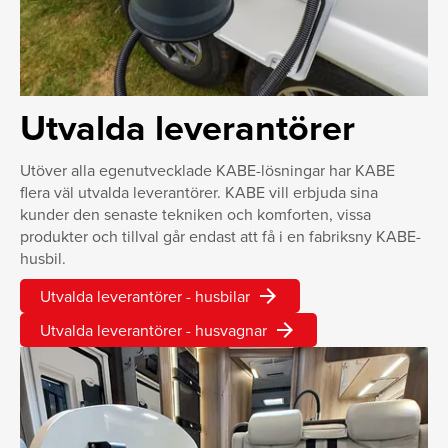
Utvalda leverantörer
Utöver alla egenutvecklade KABE-lösningar har KABE
flera väl utvalda leverantörer. KABE vill erbjuda sina
kunder den senaste tekniken och komforten, vissa
produkter och tillval går endast att få i en fabriksny KABE-
husbil.
arrow_forward
Utvalda leverantörer - husbilar
arrow_forward
Utvalda leverantörer - husvagnar