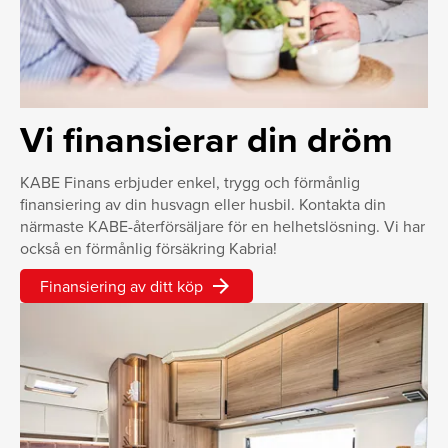
Vi finansierar din dröm
KABE Finans erbjuder enkel, trygg och förmånlig
finansiering av din husvagn eller husbil. Kontakta din
närmaste KABE-återförsäljare för en helhetslösning. Vi har
också en förmånlig försäkring Kabria!
arrow_forward
Finansiering av ditt köp