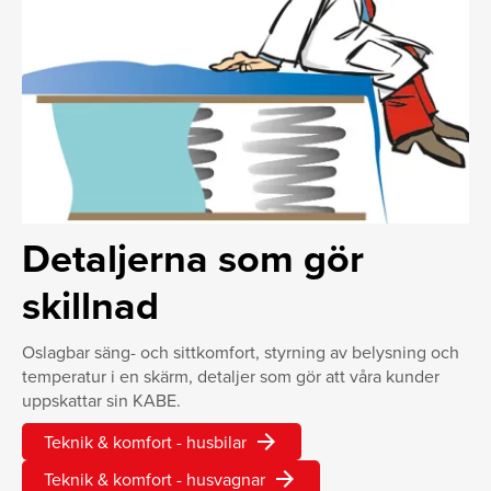
Detaljerna som gör
skillnad
Oslagbar säng- och sittkomfort, styrning av belysning och
temperatur i en skärm, detaljer som gör att våra kunder
uppskattar sin KABE.
arrow_forward
Teknik & komfort - husbilar
arrow_forward
Teknik & komfort - husvagnar