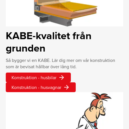
KABE-kvalitet från
grunden
Så bygger vi en KABE. Lär dig mer om vår konstruktion
som är bevisat hållbar över lång tid.
arrow_forward
Konstruktion - husbilar
arrow_forward
Konstruktion - husvagnar