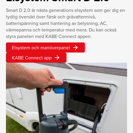
Smart D 2.0 är nästa generations elsystem som ger dig en
tydlig översikt över färsk­ och gråvattennivå,
batterispänning samt hantering av belysning, AC,
värmepanna och temperatur med mera. Du kan också
styra panelen med KABE Connect appen.
arrow_forward
Elsystem och manöverpanel
arrow_forward
KABE Connect app