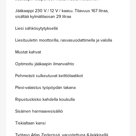
Jääkaappi 230 V / 12 V / kaasu. Tilavuus 167 litraa,
sisältää kylmätilaosan 29 litraa
Liesi sähkösytytyksellä
Liesituuletin moottorilla, rasvasuodattimella ja valolla
Mustat kahvat
Optimoitu jääkaapin ilmanvaihto
Pehmeästi sulkeutuvat keittiölaatikot
Plexi-valaistus työpöydän takana
Ripustuskisko kahdella koukulla
Sisäinen harmaavesisäiliö
Tiskialtaan kansi
Työtaso Atlas Zederissä, varustettuna 4-liekkisellä