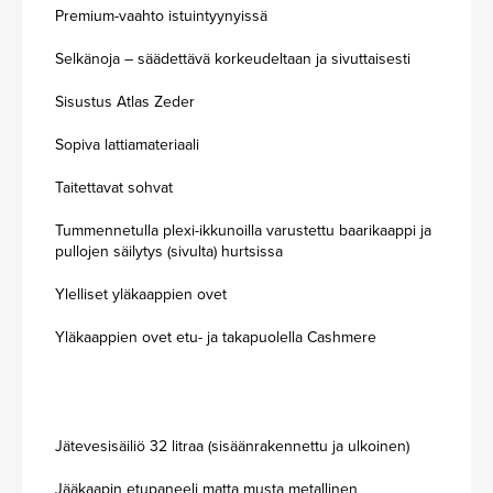
Premium-vaahto istuintyynyissä
Selkänoja – säädettävä korkeudeltaan ja sivuttaisesti
Sisustus Atlas Zeder
Sopiva lattiamateriaali
Taitettavat sohvat
Tummennetulla plexi-ikkunoilla varustettu baarikaappi ja
pullojen säilytys (sivulta) hurtsissa
Ylelliset yläkaappien ovet
Yläkaappien ovet etu- ja takapuolella Cashmere
Jätevesisäiliö 32 litraa (sisäänrakennettu ja ulkoinen)
Jääkaapin etupaneeli matta musta metallinen