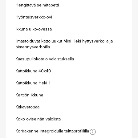
Hengittävä seinätapetti
Hyönteisverkko-ovi
Ikkuna ulko-ovessa
Ilmastoiduvat kattoluukut Mini Heki hyttysverkolla ja
pimennysverhoilla
Kaasupullokotelo valaistuksella
Kattoikkuna 40x40
Kattoikkuna Heki II
Keittiön ikkuna
Kitkavetopää
Koko oviseinän valolista
Korirakenne integroidulla telttaprofiililla