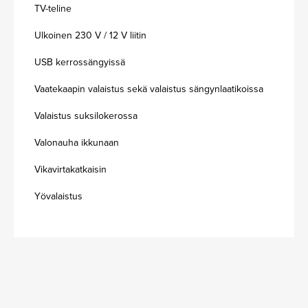
TV-teline
Ulkoinen 230 V / 12 V liitin
USB kerrossängyissä
Vaatekaapin valaistus sekä valaistus sängynlaatikoissa
Valaistus suksilokerossa
Valonauha ikkunaan
Vikavirtakatkaisin
Yövalaistus