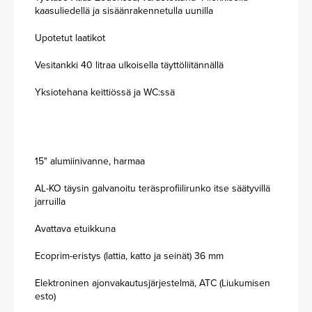
kaasuliedellä ja sisäänrakennetulla uunilla
Upotetut laatikot
Vesitankki 40 litraa ulkoisella täyttöliitännällä
Yksiotehana keittiössä ja WC:ssä
15" alumiinivanne, harmaa
AL-KO täysin galvanoitu teräsprofiilirunko itse säätyvillä
jarruilla
Avattava etuikkuna
Ecoprim-eristys (lattia, katto ja seinät) 36 mm
Elektroninen ajonvakautusjärjestelmä, ATC (Liukumisen
esto)