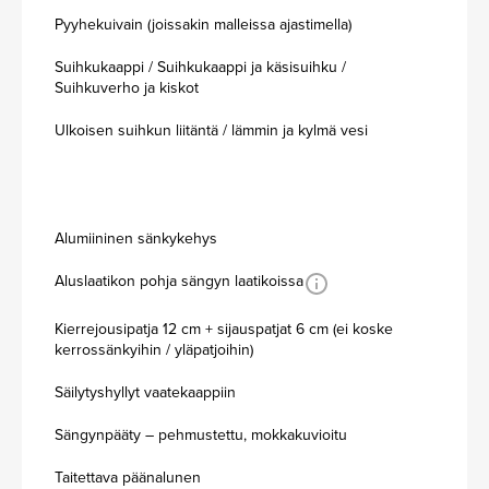
Pyyhekuivain (joissakin malleissa ajastimella)
Suihkukaappi / Suihkukaappi ja käsisuihku /
Suihkuverho ja kiskot
Ulkoisen suihkun liitäntä / lämmin ja kylmä vesi
Alumiininen sänkykehys
Aluslaatikon pohja sängyn laatikoissa
Kierrejousipatja 12 cm + sijauspatjat 6 cm (ei koske
kerrossänkyihin / yläpatjoihin)
Säilytyshyllyt vaatekaappiin
Sängynpääty – pehmustettu, mokkakuvioitu
Taitettava päänalunen