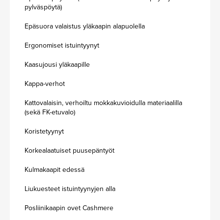
pylväspöytä)
Epäsuora valaistus yläkaapin alapuolella
Ergonomiset istuintyynyt
Kaasujousi yläkaapille
Kappa-verhot
Kattovalaisin, verhoiltu mokkakuvioidulla materiaalilla
(sekä FK-etuvalo)
Koristetyynyt
Korkealaatuiset puusepäntyöt
Kulmakaapit edessä
Liukuesteet istuintyynyjen alla
Posliinikaapin ovet Cashmere