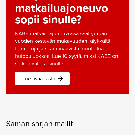
matkailuajoneuvo
sopii sinulle?
KABE-matkailuajoneuvossa saat ympäri
vuoden kestävän mukavuuden, älykkäitä
toimintoja ja skandinaavista muotoilua
huippuluokkaa. Lue 10 syytä, miksi KABE on
selkeä valinta sinulle.
Lue lisää tästä
arrow_forward
Saman sarjan mallit