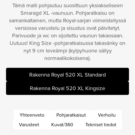
Tämä malli pohjautuu suosittuun yksiakseliseen
Smaragd XL -vaunuun. Pohjaratkaisu on
samankaltainen, mutta Royal-sarjan viimeistellyssä
versiossa varustelu ja sisustus ovat päivitetyt.
Parivuode ja wc on sijoitettu vaunun takaosaan.
Uutuus! King Size -pohjaratkaisussa takasänky on
nyt 9 cm leveämpi (kylpyhuone säilyy
normaalikokoisena).
Rakenna Royal 520 XL Standard
Rakenna Royal 520 XL Kingsize
Yhteenveto
Pohjaratkaisut
Verhoilu
Varusteet
Kuvat/360
Tekniset tiedot