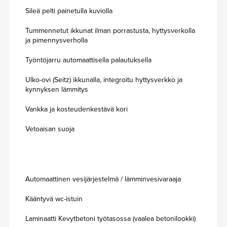
Sileä pelti painetulla kuviolla
Tummennetut ikkunat ilman porrastusta, hyttysverkolla
ja pimennysverholla
Työntöjarru automaattisella palautuksella
Ulko-ovi (Seitz) ikkunalla, integroitu hyttysverkko ja
kynnyksen lämmitys
Vankka ja kosteudenkestävä kori
Vetoaisan suoja
Automaattinen vesijärjestelmä / lämminvesivaraaja
Kääntyvä wc-istuin
Laminaatti Kevytbetoni työtasossa (vaalea betonilookki)