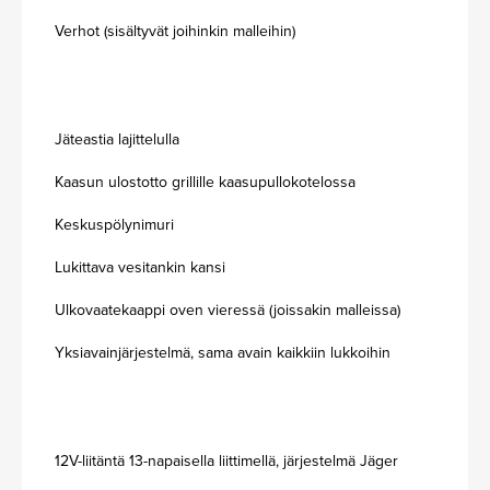
Verhot (sisältyvät joihinkin malleihin)
Jäteastia lajittelulla
Kaasun ulostotto grillille kaasupullokotelossa
Keskuspölynimuri
Lukittava vesitankin kansi
Ulkovaatekaappi oven vieressä (joissakin malleissa)
Yksiavainjärjestelmä, sama avain kaikkiin lukkoihin
12V-liitäntä 13-napaisella liittimellä, järjestelmä Jäger