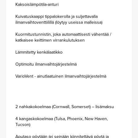
Kaksoislämpötila-anturi
Kuivatuskaappi tippalokerolla ja suljettavalla
ilmanvaihtoventtiilillä (löytyy useissa malleissa)
Kuormitustunnistin, joka automaattisesti vähentää /
katkaisee keittimen virrankulutuksen
Lämmitetty kenkälaatikko
Optimoitu ilmanvaihtojärjestelmä
VarioVent - ainutlaatuinen ilmanvaihtojärjestelmä
2 nahkakokoelmaa (Cornwall, Somerset) – lisämaksu
4 kangaskokoelmaa (Tulsa, Phoenix, New Haven,
Tucson)
Aputaso pöytään (ei seinään kiinnitettävä pöytä ja