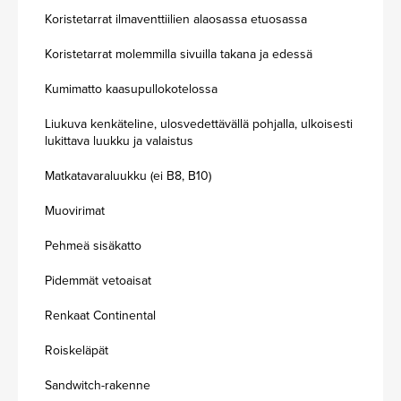
Koristetarrat ilmaventtiilien alaosassa etuosassa
Koristetarrat molemmilla sivuilla takana ja edessä
Kumimatto kaasupullokotelossa
Liukuva kenkäteline, ulosvedettävällä pohjalla, ulkoisesti
lukittava luukku ja valaistus
Matkatavaraluukku (ei B8, B10)
Muovirimat
Pehmeä sisäkatto
Pidemmät vetoaisat
Renkaat Continental
Roiskeläpät
Sandwitch-rakenne