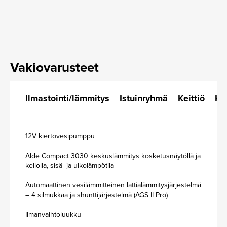
Vakiovarusteet
Ilmastointi/lämmitys
Istuinryhmä
Keittiö
Kor
12V kiertovesipumppu
Alde Compact 3030 keskuslämmitys kosketusnäytöllä ja
kellolla, sisä- ja ulkolämpötila
Automaattinen vesilämmitteinen lattialämmitysjärjestelmä
– 4 silmukkaa ja shunttijärjestelmä (AGS II Pro)
Ilmanvaihtoluukku