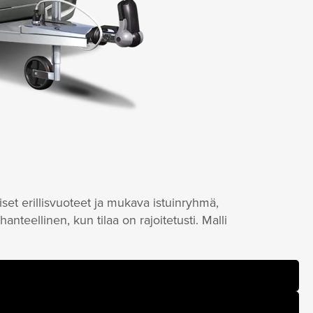
iset erillisvuoteet ja mukava istuinryhmä,
anteellinen, kun tilaa on rajoitetusti. Malli