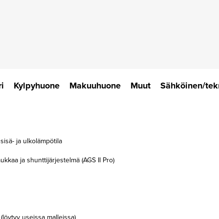
i
Kylpyhuone
Makuuhuone
Muut
Sähköinen/tek
isä- ja ulkolämpötila
kkaa ja shunttijärjestelmä (AGS II Pro)
ä (löytyy useissa malleissa)