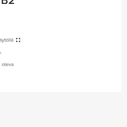
ytöllä
.
a oleva