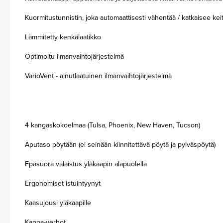
Kuormitustunnistin, joka automaattisesti vähentää / katkaisee ke
Lämmitetty kenkälaatikko
Optimoitu ilmanvaihtojärjestelmä
VarioVent - ainutlaatuinen ilmanvaihtojärjestelmä
4 kangaskokoelmaa (Tulsa, Phoenix, New Haven, Tucson)
Aputaso pöytään (ei seinään kiinnitettävä pöytä ja pylväspöytä)
Epäsuora valaistus yläkaapin alapuolella
Ergonomiset istuintyynyt
Kaasujousi yläkaapille
Kappa-verhot