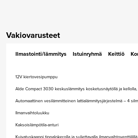
Vakiovarusteet
Ilmastointi/lämmitys
Istuinryhmä
Keittiö
Kor
12V kiertovesipumppu
Alde Compact 3030 keskuslämmitys kosketusnäytöllä ja kellolla, s
Automaattinen vesilämmitteinen lattialämmitysjärjestelmä – 4 silmu
Ilmanvaihtoluukku
Kaksoislämpötila-anturi
Kuivatuskaappi tippalokerolla ja suljettavalla ilmanvaihtoventtiilill