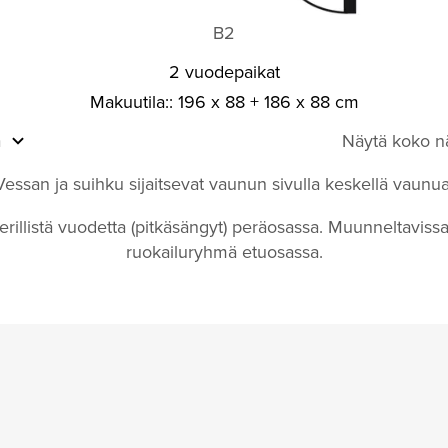
B2
2 vuodepaikat
Makuutila:: 196 x 88 + 186 x 88 cm
a
Näytä koko nä
Vessan ja suihku sijaitsevat vaunun sivulla keskellä vaunua
erillistä vuodetta (pitkäsängyt) peräosassa. Muunneltaviss
ruokailuryhmä etuosassa.