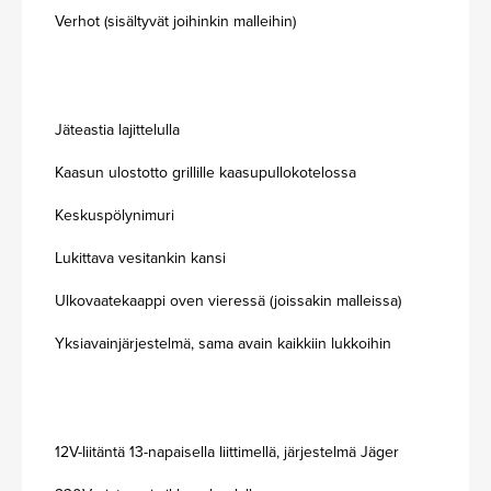
Verhot (sisältyvät joihinkin malleihin)
Jäteastia lajittelulla
Kaasun ulostotto grillille kaasupullokotelossa
Keskuspölynimuri
Lukittava vesitankin kansi
Ulkovaatekaappi oven vieressä (joissakin malleissa)
Yksiavainjärjestelmä, sama avain kaikkiin lukkoihin
12V-liitäntä 13-napaisella liittimellä, järjestelmä Jäger