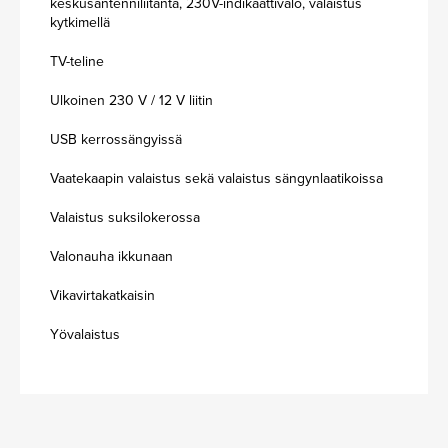
keskusantenniliitäntä, 230V-indikaattivalo, valaistus
kytkimellä
TV-teline
Ulkoinen 230 V / 12 V liitin
USB kerrossängyissä
Vaatekaapin valaistus sekä valaistus sängynlaatikoissa
Valaistus suksilokerossa
Valonauha ikkunaan
Vikavirtakatkaisin
Yövalaistus