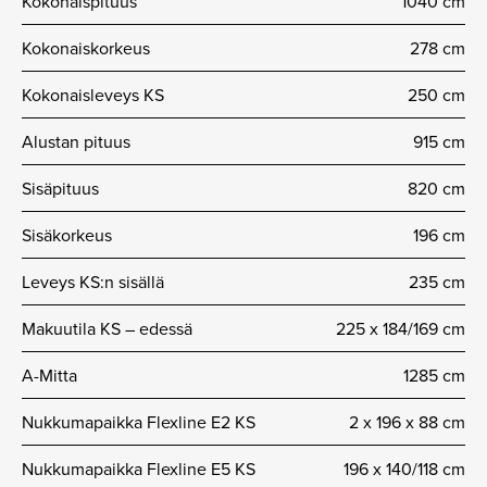
Kokonaispituus
1040 cm
Kokonaiskorkeus
278 cm
Kokonaisleveys KS
250 cm
Alustan pituus
915 cm
Sisäpituus
820 cm
Sisäkorkeus
196 cm
Leveys KS:n sisällä
235 cm
Makuutila KS – edessä
225 x 184/169 cm
A-Mitta
1285 cm
Nukkumapaikka Flexline E2 KS
2 x 196 x 88 cm
Nukkumapaikka Flexline E5 KS
196 x 140/118 cm