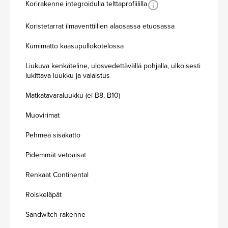
Korirakenne integroidulla telttaprofiililla
Koristetarrat ilmaventtiilien alaosassa etuosassa
Kumimatto kaasupullokotelossa
Liukuva kenkäteline, ulosvedettävällä pohjalla, ulkoisesti
lukittava luukku ja valaistus
Matkatavaraluukku (ei B8, B10)
Muovirimat
Pehmeä sisäkatto
Pidemmät vetoaisat
Renkaat Continental
Roiskeläpät
Sandwitch-rakenne