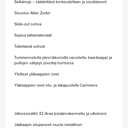
Selkänoja – säädettävä korkeudeltaan ja sivuttaisesti
Sisustus Atlas Zeder
Slide-out sohva
Sopiva lattiamateriaali
Taitettavat sohvat
Tummennetulla plexi-ikkunoilla varustettu baarikaappi ja
pullojen säilytys (sivulta) hurtsissa
Ylelliset yläkaappien ovet
Yläkaappien ovet etu- ja takapuolella Cashmere
Jätevesisäiliö 32 litraa (sisäänrakennettu ja ulkoinen)
Jääkaapin etupaneeli musta metallinen