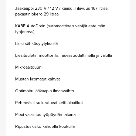
Jääkaappi 230 V / 12 V / kaasu. Tilavuus 167 litraa,
pakastinlokero 29 litraa
KABE AutoDrain (automaattinen vesijärjestelmän
tyhjennys)
Liesi sähkösytytyksellä
Liesituuletin moottorilla, rasvasuodattimella ja valolla
Mikroaaltouuni
Mustan kromatut kahvat
Optimoitu jääkaapin ilmanvaihto
Pehmeästi sulkeutuvat keittiölaatikot
Plexi-valaistus työpöydän takana
Ripustuskisko kahdella koukulla