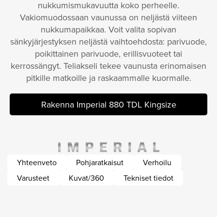
nukkumismukavuutta koko perheelle.
Vakiomuodossaan vaunussa on neljästä viiteen
nukkumapaikkaa. Voit valita sopivan
sänkyjärjestyksen neljästä vaihtoehdosta: parivuode,
poikittainen parivuode, erillisvuoteet tai
kerrossängyt. Teliakseli tekee vaunusta erinomaisen
pitkille matkoille ja raskaammalle kuormalle.
Rakenna Imperial 880 TDL Kingsize
Yhteenveto
Pohjaratkaisut
Verhoilu
Varusteet
Kuvat/360
Tekniset tiedot