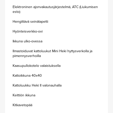
Elektroninen ajonvakautusjärjestelmä, ATC (Liukumisen
esto)
Hengittävä seinätapetti
Hyönteisverkko-ovi
Ikkuna ulko-ovessa
Ilmastoiduvat kattoluukut Mini Heki hyttysverkolla ja
pimennysverhoilla
Kaasupullokotelo valaistuksella
Kattoikkuna 40x40
Kattoluukku Heki II valonauhalla
Keittiön ikkuna
Kitkavetopää