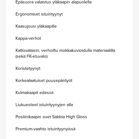
Epäsuora valaistus yläkaapin alapuolella
Ergonomiset istuintyynyt
Kaasujousi yläkaapille
Kappa-verhot
Kattovalaisin, verhoiltu mokkakuvioidulla materiaalilla
(sekä FK-etuvalo)
Koristetyynyt
Korkealaatuiset puusepäntyöt
Kulmakaapit edessä
Liukuesteet istuintyynyjen alla
Posliinikaapin ovet Sabbia High Gloss
Premium-vaahto istuintyynyissä