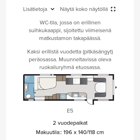
Lisätietoja
Näytä koko näytöllä
WC-tila, jossa on erillinen
suihkukaappi, sijoitettu viimeisenä
matkustamon takapäässä.
Kaksi erillistä vuodetta (pitkäsängyt)
peräosassa. Muunneltavissa oleva
ruokailuryhmä etuosassa.
E5
2 vuodepaikat
Makuutila:: 196 x 140/118 cm