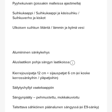
Pyyhekuivain (joissakin malleissa ajastimella)
Suihkukaappi / Suihkukaappi ja käsisuihku /
Suihkuverho ja kiskot
Ulkoisen suihkun liitäntä / lämmin ja kylmä vesi
Alumiininen sänkykehys
Aluslaatikon pohja sängyn laatikoissa
Kierrejousipatja 12 cm + sijauspatjat 6 cm (ei koske
kerrossänkyihin / yläpatjoihin)
Säilytyshyllyt vaatekaappiin
Sängynpääty – pehmustettu, mokkakuvioitu
Taitettava sähköinen päänalunen sängyssä (ei E9-sänky)