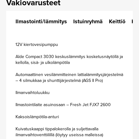
Vakiovarusteet
Ilmastointi/lämmitys
Istuinryhmä
Keittiö
Kor
12V kiertovesipumppu
Alde Compact 3030 keskuslämmitys kosketusnäytöllä ja
kellolla, sisä- ja ulkolämpötila
Automaattinen vesilämmitteinen lattialämmitysjärjestelmä
– 4 silmukkaa ja shunttijärjestelmä (AGS II Pro)
Ilmanvaihtoluukku
Ilmastointilaite asuinosaan – Fresh Jet FJX7 2600
Kaksoislämpötila-anturi
Kuivatuskaappi tippalokerolla ja suljettavalla
ilmanvaihtoventtiilillä (löytyy useissa malleissa)