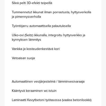
Sileä pelti 3D-efekti teipeillä
Tummennetut ikkunat ilman porrastusta, hyttysverkolla
ja pimennysverholla
Työntöjarru automaattisella palautuksella
Ulko-ovi (Seitz) ikkunalla, integroitu hyttysverkko ja
kynnyksen lämmitys
Vankka ja kosteudenkestävä kori
Vetoaisan suoja
Automaattinen vesijärjestelmä / lämminvesivaraaja
Kääntyvä keraaminen wc-istuin
Laminaatti Kevytbetoni työtasossa (vaalea betonilookki)