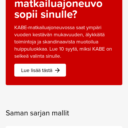
matkailuajoneuvo
sopii sinulle?
KABE-matkailuajoneuvossa saat ympäri
vuoden kestävän mukavuuden, älykkäitä
toimintoja ja skandinaavista muotoilua
huippuluokkaa. Lue 10 syytä, miksi KABE on
selkeä valinta sinulle.
Lue lisää tästä
arrow_forward
Saman sarjan mallit