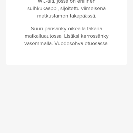
WC-tila, jossa on erillinen
suihkukaappi, sijoitettu viimeisenä
matkustamon takapäässä.
Suuri parisänky oikealla takana
matkailuautossa. Lisäksi kerrossänky
vasemmalla. Vuodesohva etuosassa.