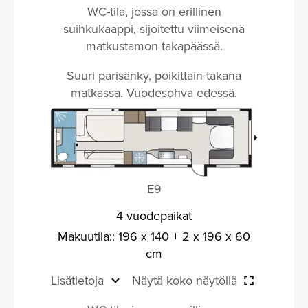
WC-tila, jossa on erillinen
suihkukaappi, sijoitettu viimeisenä
matkustamon takapäässä.
Suuri parisänky, poikittain takana
matkassa. Vuodesohva edessä.
E9
4 vuodepaikat
Makuutila:: 196 x 140 + 2 x 196 x 60
cm
Lisätietoja
Näytä koko näytöllä