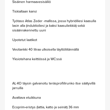
Sisäinen harmaavesisäiliö
Tiskialtaan kansi
Työtaso Atlas Zeder -mallissa, jossa hybridiliesi kaasulla
lasin alla (induktioliesi ja kaksi kaasuliekkiä) sekä
sisäänrakennettu uuni
Upotetut laatikot
Vesitankki 40 litraa ulkoisella täyttöliitännällä
Yksiotehana keittiössä ja WC:ssä
AL-KO täysin galvanoitu teräsprofiilirunko itse säätyvillä
jarruilla
Avattava etuikkuna
Ecoprim-eristys (lattia, katto ja seinät) 36 mm