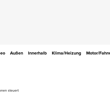
deo
Außen
Innerhalb
Klima/Heizung
Motor/Fahr
onen steuert