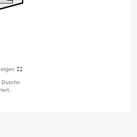
zeigen
nd Dusche
iert.