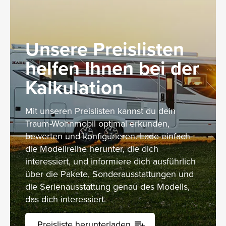
Unsere Preislisten
helfen Ihnen bei der
Kalkulation
Mit unseren Preislisten kannst du dein
Traum-Wohnmobil optimal erkunden,
bewerten und konfigurieren. Lade einfach
die Modellreihe herunter, die dich
interessiert, und informiere dich ausführlich
über die Pakete, Sonderausstattungen und
die Serienausstattung genau des Modells,
das dich interessiert.
Preisliste herunterladen
playlist_add