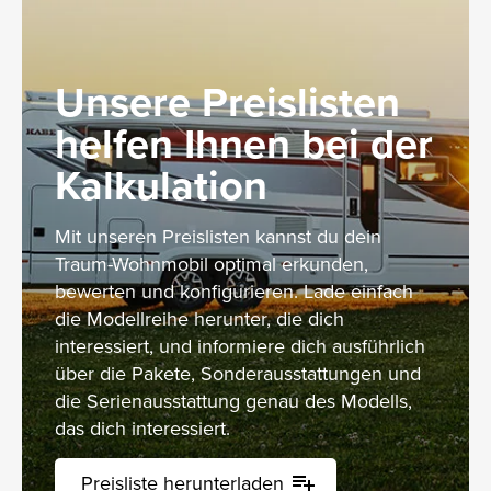
Unsere Preislisten
helfen Ihnen bei der
Kalkulation
Mit unseren Preislisten kannst du dein
Traum-Wohnmobil optimal erkunden,
bewerten und konfigurieren. Lade einfach
die Modellreihe herunter, die dich
interessiert, und informiere dich ausführlich
über die Pakete, Sonderausstattungen und
die Serienausstattung genau des Modells,
das dich interessiert.
Preisliste herunterladen
playlist_add