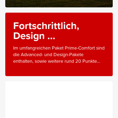
Fortschrittlich,
Design ...
Im umfangreichen Paket Prime-Comfort sind
die Advanced- und Design-Pakete
enthalten, sowie weitere rund 20 Punkte...